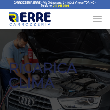
CARROZZERIA ERRE - Via Orbassano, 2 - 10048 Vinovo TORINO -
Telefono:
011 965 3193
RICARICA
CLIMA