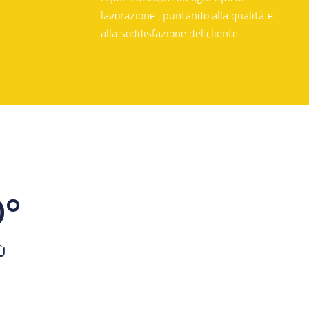
alla soddisfazione del cliente.
0°
Ù