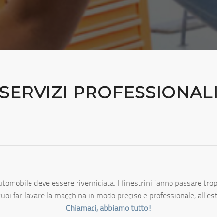
SERVIZI PROFESSIONAL
utomobile deve essere riverniciata. I finestrini fanno passare tropp
oi far lavare la macchina in modo preciso e professionale, all’este
Chiamaci, abbiamo tutto!