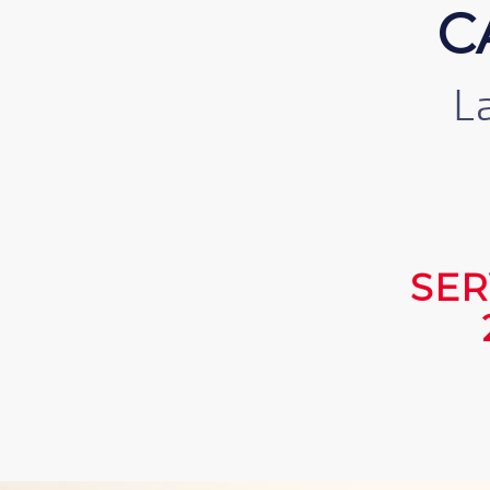
L
SER