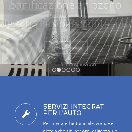
SCOPRI I SERVIZI
1
2
3
4
5
6
SERVIZI INTEGRATI
PER L’AUTO
Per riparare l’automobile, grande e
piccola che sia, per ogni esigenza: un
servizio sicuro e veloce.