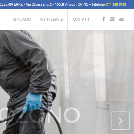
ZZERIA ERRE - Via Orbassano, 2 - 10048 Vinovo TORINO - Telefono:
011 965 3193
E
CHI SIAMO
TUTTI I SERVIZI
CONTATTI
ERRE
Posteriore