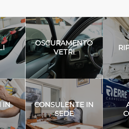
OSCURAMENTO
LI
RI
VETRI
 IN
CONSULENTE IN
SEDE
C