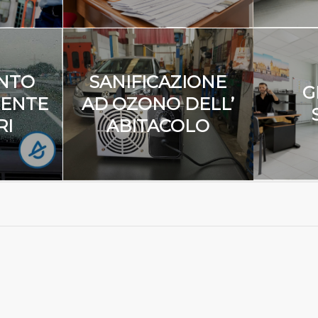
NTO
SANIFICAZIONE
G
LENTE
AD OZONO DELL’
RI
ABITACOLO
ARROZZERIA ER