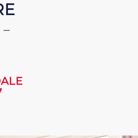
 –
DALE
7