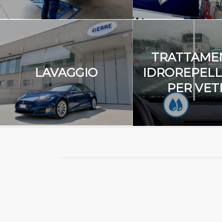
TRATTAME
LAVAGGIO
IDROREPEL
PER VET
C